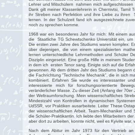
Lehrer und Mitschülern nahmen mich aufgeschlossen i
Dank gilt meiner Klassenlehrerin in Chernivtsi, Tamil 
ihr Streben nach Perfektion und ihre Liebe zu ihren S
lernen. In der Schulzeit fand ich ausgezeichnete zuve
noch zu sprechen komme.
1968 war ein besonderes Jahr für mich: Mit einem aus
die Staatliche TG Schewtschenko Universität ein, um
Die ersten zwei Jahre des Studiums waren komplex: E
über diejenigen, die von einem spezialisierten math
lernen unterschiedliche Lehrmethoden und Schüler De
Disziplin eingesetzt. Eine große Hilfe in meinem Stude
in dem ich ersten Tenor sang. Einigte sich auf die Er
gewonnen. Ab dem dritten Jahr des Studiums begann die
die Fachrichtung "Technische Mechanik", die in sich 
kombiniert. Erfahren Sie wurde es interessanter und
interessierte mich für forschungsorientierte Be
veränderlicher Masse. Zu dieser Zeit (Anfang der 70er
der Weltraumforschung. Mein wissenschaftliches Streb
Mindestzahl von Kontrollen in dynamischen Systemen",
UdSSR, vor Praktiken ausarbeitete. Leiter These Ostap
der wissenschaftlichen Arbeit. Team-Mechaniker und S
die Schüler-Praktikantin. Ich liebte den Mitarbeitern der
aber dort zu arbeiten, konnte nicht, weil es Kyivite war
Nach dem Abitur im Jahr 1973 für den Vertrieb an d