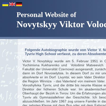
Personal Website of
Novytskyy Viktor Vol
Folgende Autobiographie wurde von Victor V. 
Tyvriv High School verfasst, zu deren Absolventen
Victor V. Novytskyy wurde am 5. Februar 1951 in C
Yuchimivna Kukharenko und Volodimir Matveevich 
Fakultät der Universität Czernowzi ausgesandt, zunäch
dann im Dorf Novoselytsia. In diesem Dorf zu mir un
absolvierte er im Dorf. Livyntsi, wo sein Vater Direkto
die Region Winniza - das Vaterland von meinem Vater. 
Voroshylivka Tyvriv, und die dritte bis neunte Klasse
Direktor der höheren Schule war. Im akademische
Oberhaupt der Bezirk in Tivrov. Um die Erfahrungen als L
Tyvriv als Gymnasiallehrer der Geschichte. Ich bes
abzuschließen. Im Jahr 1967 zog unsere Familie in da
der zehnten Klasse mit dem Bus oder mit dem Fahrrad 