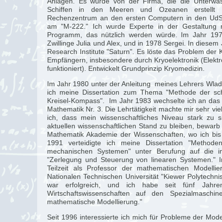
Anlagen. Es wurde von der Firma, die die Unterwas
Schiffen in den Meeren und Ozeanen erstellt h
Rechenzentrum an den ersten Computern in den UdS
am "M-222." Ich wurde Experte in der Gestaltung me
Programm, das nützlich werden würde. Im Jahr 19
Zwillinge Julia und Alex, und in 1978 Sergei. In diesem
Research Institute "Saturn". Es löste das Problem de
Empfängern, insbesondere durch Kryoelektronik (Elektr
funktioniert). Entwickelt Grundprinzip Kryomedizin.
Im Jahr 1980 unter der Anleitung meines Lehrers Wladi
ich meine Dissertation zum Thema "Methode der sc
Kreisel-Kompass". Im Jahr 1983 wechselte ich an das Kie
Mathematik Nr. 3. Die Lehrtätigkeit machte mir sehr vi
ich, dass mein wissenschaftliches Niveau stark zu
aktuellen wissenschaftlichen Stand zu bleiben, bewarb 
Mathematik Akademie der Wissenschaften, wo ich bis 
1991 verteidigte ich meine Dissertation "Method
mechanischen Systemen" unter Berufung auf die i
"Zerlegung und Steuerung von linearen Systemen." I
Teilzeit als Professor der mathematischen Modell
Nationalen Technischen Universität "Kiewer Polytechnis
war erfolgreich, und ich habe seit fünf Jahr
Wirtschaftswissenschaften auf den Spezialmaschin
mathematische Modellierung."
Seit 1996 interessierte ich mich für Probleme der Mod